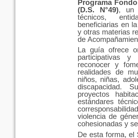
Programa Fondo 
(D.S. N°49)
, un
técnicos, enti
beneficiarias en l
y otras materias r
de Acompañamient
La guía ofrece or
participativas y
reconocer y fome
realidades de mu
niños, niñas, ado
discapacidad. 
proyectos habit
estándares técni
corresponsabilidad
violencia de géne
cohesionadas y se
De esta forma, e